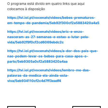
O programa está divido em quatro links que aqui
colocamos à disposição
https://tvi.iol.pt/vocenatv/videos/bebes-prematuros-
em-tempo-de-pandemia/5eb92f300cf2a5883420a4a5
https://tvi.iol.pt/vocenatv/videos/eric-e-enzo-
nasceram-as-27-semanas-e-estao-a-lutar-pela-
vida/5eb92f9f0cf2cd6069ebdc2c
https://tvi.iol.pt/vocenatv/videos/a-dor-dos-pais-que-
nao-podem-levar-os-bebes-para-casa-apos-o-
parto/5eb9305a0cf2a5883420a4aa
https://tvi.iol.pt/v
ocenatv/videos/lembro-me-das-
palavras-da-medica-ela-ainda-esta-
viva/5eb934110cf2c4d7ff3eadf4