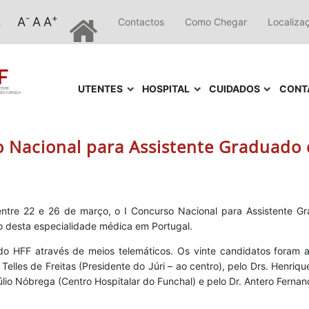
-
+
A
A
A
Contactos
Como Chegar
Localiza
UTENTES
HOSPITAL
CUIDADOS
CONT
o Nacional para Assistente Graduado 
ntre 22 e 26 de março, o I Concurso Nacional para Assistente G
 desta especialidade médica em Portugal.
 HFF através de meios telemáticos. Os vinte candidatos foram a
 Telles de Freitas (Presidente do Júri – ao centro), pelo Drs. Henriq
. Júlio Nóbrega (Centro Hospitalar do Funchal) e pelo Dr. Antero Ferna