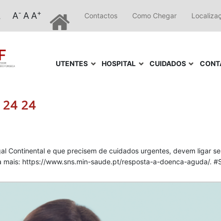
-
+
A
A
A
Contactos
Como Chegar
Localiza
UTENTES
HOSPITAL
CUIDADOS
CONT
 24 24
al Continental e que precisem de cuidados urgentes, devem ligar 
iba mais: https://www.sns.min-saude.pt/resposta-a-doenca-aguda/