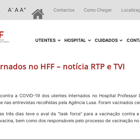
-
+
A
A
A
Contactos
Como Chegar
Localiza
UTENTES
HOSPITAL
CUIDADOS
CONT
rnados no HFF – notícia RTP e TVI
o contra a COVID-19 dos utentes internados no Hospital Professor
ase nas entrevistas recolhidas pela Agência Lusa. Foram vacinados c
 três dias teve o aval da “task force” para a vacinação contra 
a vacina, bem como dos responsáveis pelo processo de vacinação no