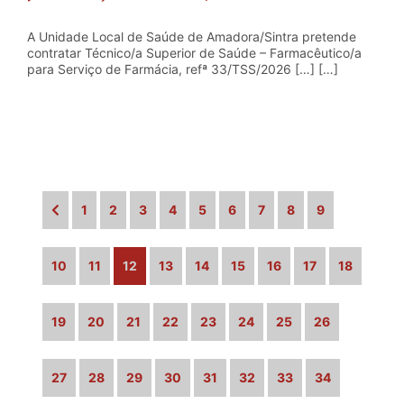
A Unidade Local de Saúde de Amadora/Sintra pretende
contratar Técnico/a Superior de Saúde – Farmacêutico/a
para Serviço de Farmácia, refª 33/TSS/2026 […] […]
1
2
3
4
5
6
7
8
9
10
11
12
13
14
15
16
17
18
19
20
21
22
23
24
25
26
27
28
29
30
31
32
33
34