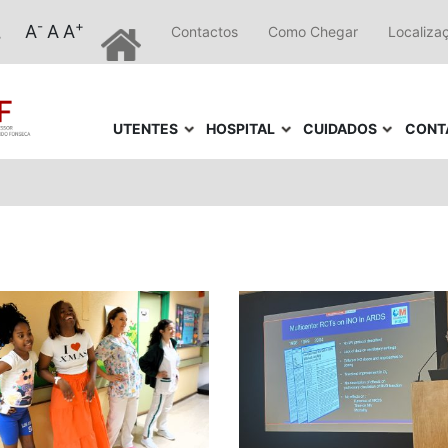
-
+
A
A
A
Contactos
Como Chegar
Localiza
UTENTES
HOSPITAL
CUIDADOS
CONT