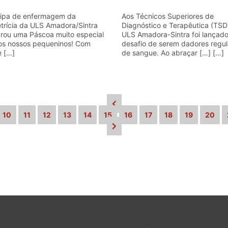
ipa de enfermagem da
Aos Técnicos Superiores de
trícia da ULS Amadora/Sintra
Diagnóstico e Terapêutica (TSD
rou uma Páscoa muito especial
ULS Amadora-Sintra foi lançado
os nossos pequeninos! Com
desafio de serem dadores regul
e […]
de sangue. Ao abraçar […] […]
10
11
12
13
14
15
16
17
18
19
20