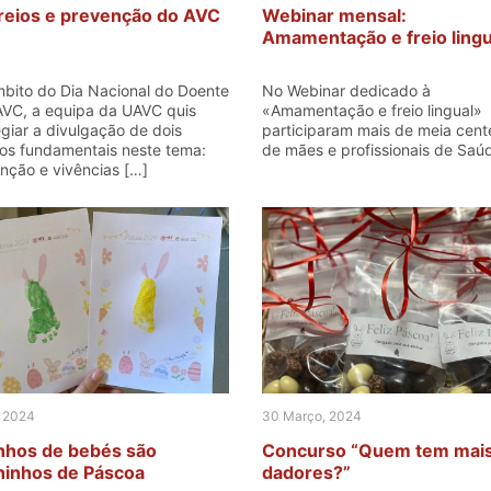
reios e prevenção do AVC
Webinar mensal:
Amamentação e freio lingu
bito do Dia Nacional do Doente
No Webinar dedicado à
VC, a equipa da UAVC quis
«Amamentação e freio lingual»
egiar a divulgação de dois
participaram mais de meia cen
os fundamentais neste tema:
de mães e profissionais de Saú
nção e vivências […]
, 2024
30 Março, 2024
nhos de bebés são
Concurso “Quem tem mai
hinhos de Páscoa
dadores?”