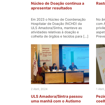
Núcleo de Doação continua a
Rast
apresentar resultados
Em 2023 o Núcleo de Coordenação
No âm
Hospitalar de Doação (NCHD) da
com A
ULS Amadora/Sintra, manteve as
privil
atividades relativas à doação e
aspet
colheita de órgãos e tecidos para […]
Preve
2 Abril, 2024
1 Abril
ULS Amadora/Sintra passou
Pezi
uma manhã com o Autismo
coel