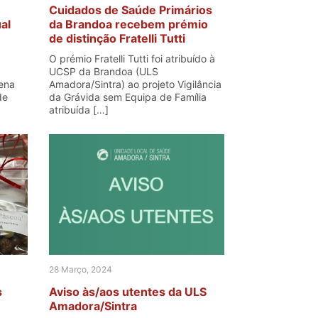
Cuidados de Saúde Primários
al
da Brandoa recebem prémio
de distinção Fratelli Tutti
O prémio Fratelli Tutti foi atribuído à
UCSP da Brandoa (ULS
tena
Amadora/Sintra) ao projeto Vigilância
de
da Grávida sem Equipa de Família
atribuída […]
28 Março, 2024
s
Aviso às/aos utentes da ULS
Amadora/Sintra