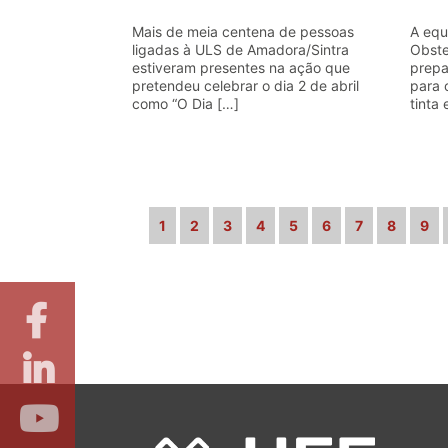
Mais de meia centena de pessoas
A equ
ligadas à ULS de Amadora/Sintra
Obste
estiveram presentes na ação que
prepa
pretendeu celebrar o dia 2 de abril
para 
como “O Dia […]
tinta 
1
2
3
4
5
6
7
8
9