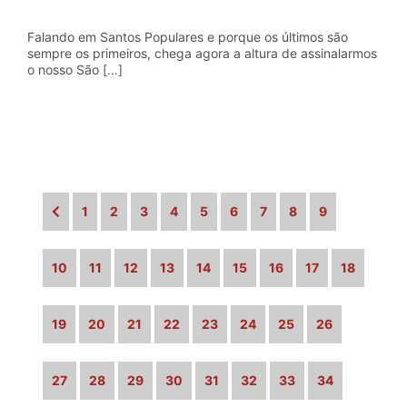
Falando em Santos Populares e porque os últimos são
sempre os primeiros, chega agora a altura de assinalarmos
o nosso São […]
1
2
3
4
5
6
7
8
9
10
11
12
13
14
15
16
17
18
19
20
21
22
23
24
25
26
27
28
29
30
31
32
33
34