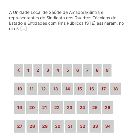
A Unidade Local de Saúde de Amadora/Sintra e
representantes do Sindicato dos Quadros Técnicos do
Estado e Entidades com Fins Públicos (STE) assinaram, no
dia 5 […]
1
2
3
4
5
6
7
8
9
10
11
12
13
14
15
16
17
18
19
20
21
22
23
24
25
26
27
28
29
30
31
32
33
34