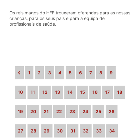
Os reis magos do HFF trouxeram oferendas para as nossas
crianças, para os seus pais e para a equipa de
profissionais de saúde.
1
2
3
4
5
6
7
8
9
10
11
12
13
14
15
16
17
18
19
20
21
22
23
24
25
26
27
28
29
30
31
32
33
34