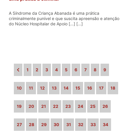
A Síndrome da Criança Abanada é uma prática
criminalmente punível e que suscita apreensão e atenção
do Núcleo Hospitalar de Apoio […] […]
1
2
3
4
5
6
7
8
9
10
11
12
13
14
15
16
17
18
19
20
21
22
23
24
25
26
27
28
29
30
31
32
33
34