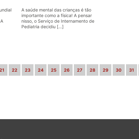
undial
A saúde mental das crianças é tão
importante como a física! A pensar
 A
nisso, o Serviço de Internamento de
Pediatria decidiu […]
21
22
23
24
25
26
27
28
29
30
31