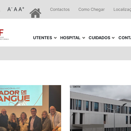
-
+
A
A
A
Contactos
Como Chegar
Localiza
UTENTES
HOSPITAL
CUIDADOS
CONT