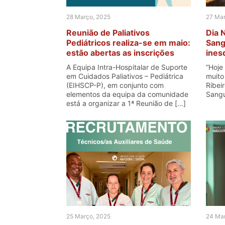
28 Março, 2025
27 Mar
Reunião de Paliativos
Dia 
Pediátricos realiza-se em maio:
Sang
estão abertas as inscrições
ines
Amad
A Equipa Intra-Hospitalar de Suporte
“Hoje
em Cuidados Paliativos – Pediátrica
muito 
(EIHSCP-P), em conjunto com
Ribei
elementos da equipa da comunidade
Sangu
está a organizar a 1ª Reunião de […]
25 Março, 2025
24 Mar