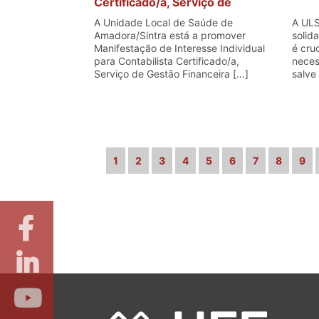
Certificado/a, Serviço de
Gestão Financeira
A Unidade Local de Saúde de
A ULS
Amadora/Sintra está a promover
solid
Manifestação de Interesse Individual
é cru
para Contabilista Certificado/a,
neces
Serviço de Gestão Financeira […]
salve 
1
2
3
4
5
6
7
8
9