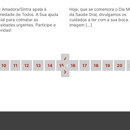
 Amadora/Sintra apela à
Hoje, que se comemora o Dia M
ariedade de Todos. A Sua ajuda
da Saúde Oral, divulgamos os
cial para colmatar as
cuidados a ter com a sua boca.
sidades urgentes. Participe e
imagem […]
vidas!
10
11
12
13
14
15
16
17
18
19
20